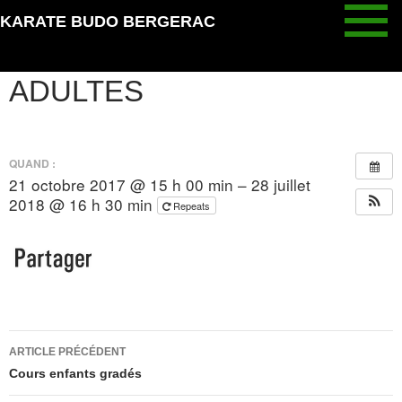
Aller
KARATE BUDO BERGERAC
au
COURS POUR ADOS ET
contenu
ADULTES
QUAND :
21 octobre 2017 @ 15 h 00 min – 28 juillet
2018 @ 16 h 30 min
Repeats
Navigation
ARTICLE PRÉCÉDENT
des
Cours enfants gradés