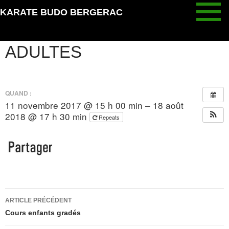
Aller
KARATE BUDO BERGERAC
au
COURS POUR ADOS ET
contenu
ADULTES
QUAND :
11 novembre 2017 @ 15 h 00 min – 18 août
2018 @ 17 h 30 min
Repeats
Navigation
ARTICLE PRÉCÉDENT
des
Cours enfants gradés