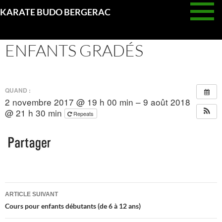
Aller
KARATE BUDO BERGERAC
au
COURS ADULTES/ADOS ET
contenu
ENFANTS GRADÉS
QUAND :
2 novembre 2017 @ 19 h 00 min – 9 août 2018
@ 21 h 30 min
Repeats
Navigation
ARTICLE SUIVANT
des
Cours pour enfants débutants (de 6 à 12 ans)