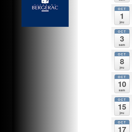
OCT
1
jeu
OCT
3
sam
OCT
8
jeu
OCT
10
sam
OCT
15
jeu
OCT
17