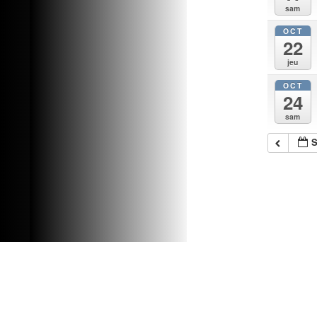
sam
OCT
22
jeu
OCT
24
sam
Fièrement propulsé par WordPress