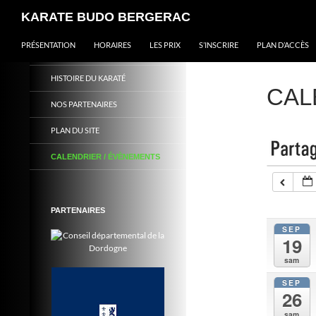
KARATE BUDO BERGERAC
ALLER AU CONTENU
PRÉSENTATION
L’unité de l’esprit et du corps
HORAIRES
LES PRIX
S’INSCRIRE
PLAN D’ACCÈS
HISTOIRE DU KARATÉ
CAL
NOS PARTENAIRES
PLAN DU SITE
CALENDRIER / ÉVÈNEMENTS
PARTENAIRES
SEP
19
sam
SEP
26
sam