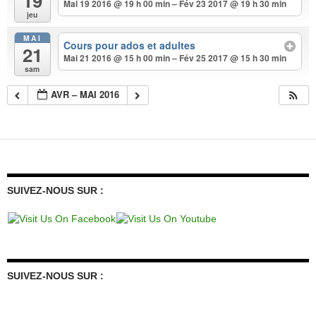
19
Mai 19 2016 @ 19 h 00 min – Fév 23 2017 @ 19 h 30 min
jeu
MAI
Cours pour ados et adultes
21
Mai 21 2016 @ 15 h 00 min – Fév 25 2017 @ 15 h 30 min
sam
AVR – MAI 2016
SUIVEZ-NOUS SUR :
SUIVEZ-NOUS SUR :