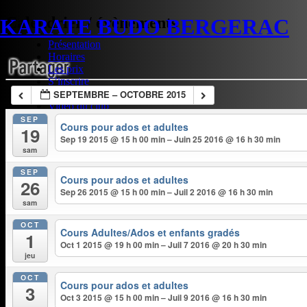
Calendrier / évènements
KARATE BUDO BERGERAC
Aller
Présentation
au
Horaires
contenu
Les prix
S’inscrire
SEPTEMBRE – OCTOBRE 2015
Plan d’accès
Vidéo du club
Contact
SEP
Cours pour ados et adultes
19
Sep 19 2015 @ 15 h 00 min – Juin 25 2016 @ 16 h 30 min
sam
Menu principal
SEP
Cours pour ados et adultes
26
Sep 26 2015 @ 15 h 00 min – Juil 2 2016 @ 16 h 30 min
sam
OCT
Cours Adultes/Ados et enfants gradés
1
Oct 1 2015 @ 19 h 00 min – Juil 7 2016 @ 20 h 30 min
jeu
OCT
Cours pour ados et adultes
3
Oct 3 2015 @ 15 h 00 min – Juil 9 2016 @ 16 h 30 min