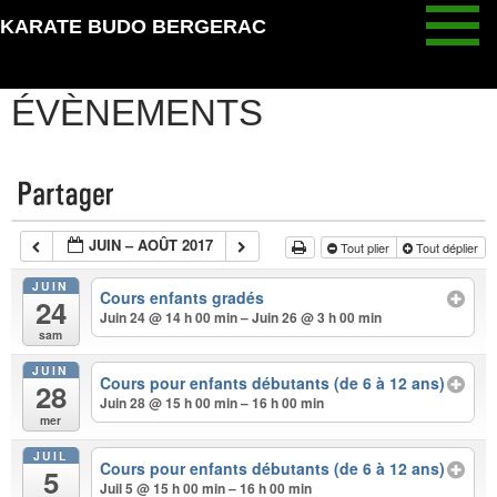
Aller
KARATE BUDO BERGERAC
au
CALENDRIER /
contenu
ÉVÈNEMENTS
JUIN – AOÛT 2017
Tout plier
Tout déplier
JUIN
Cours enfants gradés
24
Juin 24 @ 14 h 00 min – Juin 26 @ 3 h 00 min
sam
JUIN
Cours pour enfants débutants (de 6 à 12 ans)
28
Juin 28 @ 15 h 00 min – 16 h 00 min
mer
JUIL
Cours pour enfants débutants (de 6 à 12 ans)
5
Juil 5 @ 15 h 00 min – 16 h 00 min