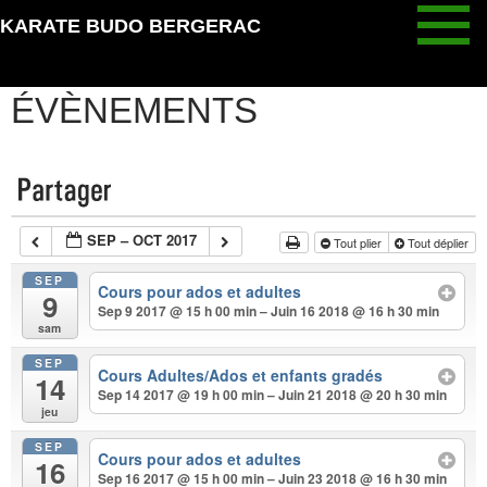
Aller
KARATE BUDO BERGERAC
au
CALENDRIER /
contenu
ÉVÈNEMENTS
SEP – OCT 2017
Tout plier
Tout déplier
SEP
Cours pour ados et adultes
9
Sep 9 2017 @ 15 h 00 min – Juin 16 2018 @ 16 h 30 min
sam
SEP
Cours Adultes/Ados et enfants gradés
14
Sep 14 2017 @ 19 h 00 min – Juin 21 2018 @ 20 h 30 min
jeu
SEP
Cours pour ados et adultes
16
Sep 16 2017 @ 15 h 00 min – Juin 23 2018 @ 16 h 30 min